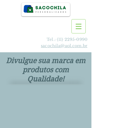
Tel.:
(11) 2295-0990
sacochila@uol.com.br
Divulgue sua marca em
produtos com
Qualidade!
>