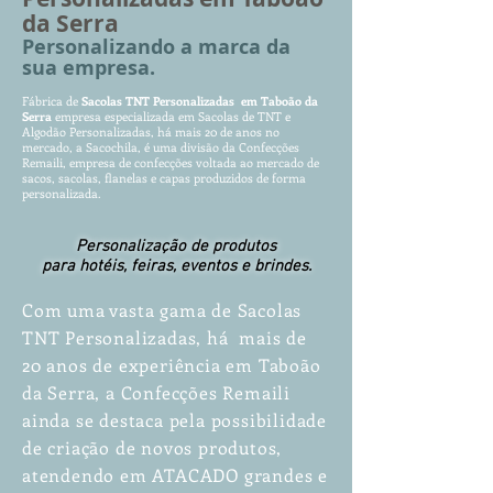
da Serra
Personalizando a marca da
sua empresa.
Fábrica de
Sacolas TNT Personalizadas em Taboão da
Serra
empr
es
a espe
cializada em Sacolas de TNT e
Algodão Personalizadas, há mais 20 de anos no
mercado, a Sacochila, é uma divisão da Confecções
Remaili, empresa de confecções voltada ao mercado de
sacos, sacolas, flanelas e capas produzidos de forma
personalizada.
Personalização de produtos
para hotéis, feiras, eventos e brindes.
Com uma vasta gama de Sacolas
TNT Personalizadas, há mais de
20 anos de experiência em Taboão
da Serra, a Confecções Remaili
ainda se destaca pela possibilidade
de criação de novos produtos,
atendendo em ATACADO grandes e