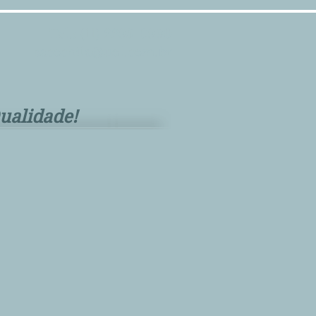
Tel.: (11) 2295-0990
sacochila@uol.com.br
ualidade!