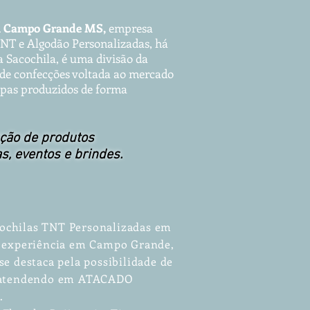
m
Campo Grande MS
,
empr
esa
TNT e A
lgodão Per
sonalizad
as, há
a Sacochila, é uma divisão da
de confecções voltada ao mercado
capas produzidos de forma
ção de produtos
as, eventos e brindes.
ochilas TNT Personalizadas em
e experiência em Campo Grande,
se destaca pela possibilidade de
, atendendo em ATACADO
.