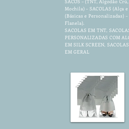
SACOS – (TNT, Algodão Crú, 
Mochila) – SACOLAS (Alça e
(Básicas e Personalizadas)
Flanela).
SACOLAS EM TNT, SACOLA
PERSONALIZADAS COM ALÇ
EM SILK SCREEN, SACOLA
EM GERAL