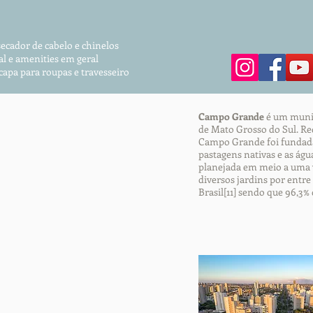
secador de cabelo e chinelos
al e amenities em geral
 capa para roupas
e travesseiro
Campo Grande
é um municí
de Mato Grosso do Sul. Red
Campo Grande foi fundada
pastagens nativas e as água
planejada em meio a uma v
diversos jardins por entre
Brasil[11] sendo que 96,3