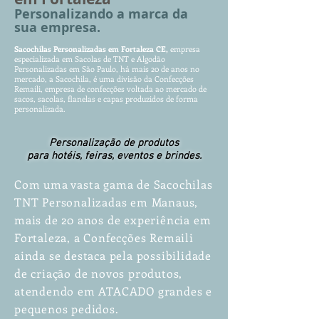
Personalizando a marca da
sua empresa.
Sacochilas Per
sonalizadas
em
Fortaleza CE
,
empr
esa
especializada em Sacolas de TNT e Algodão
Per
sonalizadas em São Paulo, há mais 20 de anos no
merca
do, a Sacochila, é uma divisão da Confecções
Remaili, empresa de confecções voltada ao mercado de
sacos, sacolas, flanelas e capas produzidos de forma
personalizada.
Personalização de produtos
para hotéis, feiras, eventos e brindes.
Com uma vasta gama de Sacochilas
TNT Personalizadas em Manaus,
mais de 20 anos de experiência em
Fortaleza, a Confecções Remaili
ainda se destaca pela possibilidade
de criação de novos produtos,
atendendo em ATACADO grandes e
pequenos pedidos.