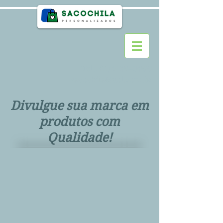
Tel.:
(11) 2295-0990
sacochila@uol.com.br
Divulgue sua marca em
produtos com
Qualidade!
>