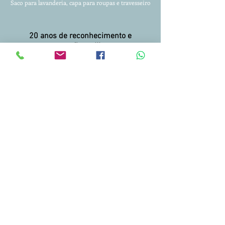
Saco para lavanderia, capa para roupas
e travesseiro
20 anos de reconhecimento e
confiança!!!
Entregamos para todo Brasil.
Condições facilitadas para pagamento.