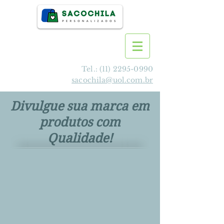
Tel.:
(11) 2295-0990
sacochila@uol.com.br
Divulgue sua marca em
produtos com
Qualidade!
>