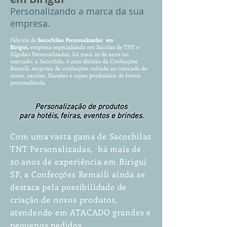
P
ersonalizando
a marca da sua
empresa.
Fábrica de
Sacochila
s
Pe
rs
ona
lizadas em
Birigui,
empres
a especia
lizada em Sa
co
la
s d
e T
NT e
Alg
odão P
ersonalizadas, há mais 20 de anos
no
mercado, a Sacochila, é uma divisão da Confecções
Remaili, empresa de confecções voltada ao mercado de
sacos, sacolas, flanelas e capas produzidos de forma
personalizada.
Personalização de produtos
para hotéis, feiras, eventos e brindes.
Com uma vasta gama de Sacochilas
TNT Personalizadas, há mais de
20 anos de experiência em Birigui
SP, a Confecções Remaili ainda se
destaca pela possibilidade de
criação de novos produtos,
atendendo em ATACADO grandes e
pequenos pedidos.