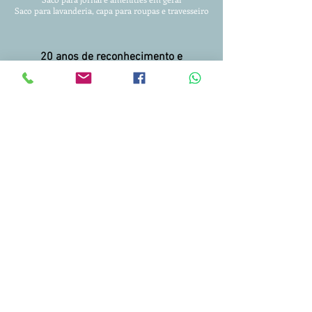
Saco para lavanderia, capa para roupas
e travesseiro
20 anos de reconhecimento e
confiança!!!
Entregamos para todo Brasil.
Condições facilitadas para pagamento.