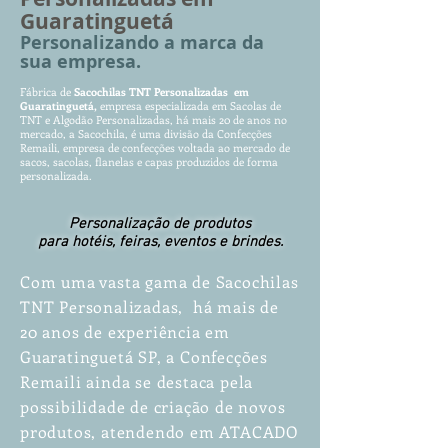
Guaratinguetá
Personalizando a marca da
sua empresa.
Fábrica de
Sacochilas TNT Pers
o
nalizadas em
Guaratinguetá
,
empr
es
a especializada em Sacolas
de
TNT e Algodão Personalizadas, há mais 20 de anos no
mercado, a Sacochila, é uma divisão da Confecções
Remaili, empresa de confecções voltada ao mercado de
sacos, sacolas, flanelas e capas produzidos de forma
personalizada.
Personalização de produtos
para hotéis, feiras, eventos e brindes.
Com uma vasta gama de Sacochilas
TNT Personalizadas, há mais de
20 anos de experiência em
Guaratinguetá SP, a Confecções
Remaili ainda se destaca pela
possibilidade de criação de novos
produtos, atendendo em ATACADO