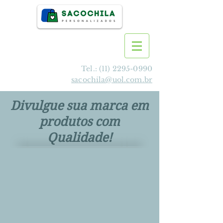
Tel.:
(11) 2295-0990
sacochila@uol.com.br
Divulgue sua marca em
produtos com
Qualidade!
>