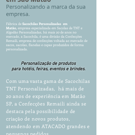
P
ersonalizando
a marca da sua
empresa.
Fábrica de
Sacochilas
Pe
rs
ona
lizadas em
Matão,
empres
a especializada em Sacola
s d
e TNT e
Algodão P
ersonalizadas, há mais 20 de anos
no
mercado, a Sacochila, é uma divisão da Confecções
Remaili, empresa de confecções voltada ao mercado de
sacos, sacolas, flanelas e capas produzidos de forma
personalizada.
Personalização de produtos
para hotéis, feiras, eventos e brindes.
Com uma vasta gama de Sacochilas
TNT Personalizadas, há mais de
20 anos de experiência em Matão
SP, a Confecções Remaili ainda se
destaca pela possibilidade de
criação de novos produtos,
atendendo em ATACADO grandes e
pequenos pedidos.