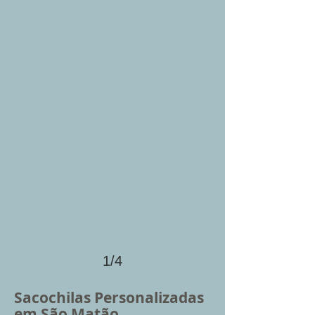
1/4
Sacochilas Personalizadas
em São Matão