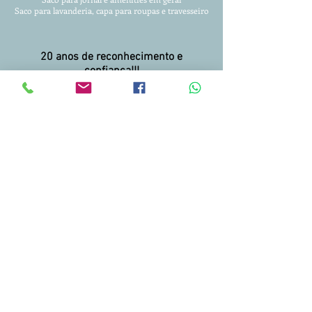
Saco para lavanderia, capa para roupas
e travesseiro
20 anos de reconhecimento e
confiança!!!
Entregamos para todo Brasil.
Condições facilitadas para pagamento.