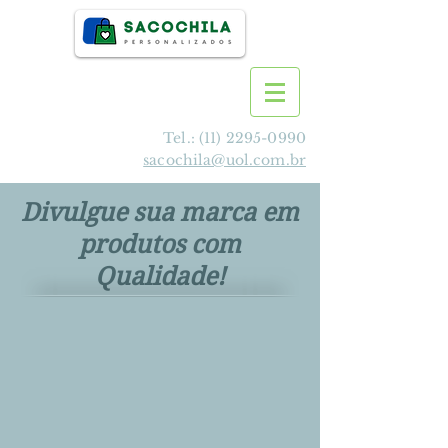
Tel.:
(11) 2295-0990
sacochila@uol.com.br
Divulgue sua marca em
produtos com
Qualidade!
>