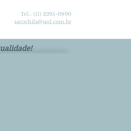
Tel.: (11) 2295-0990
sacochila@uol.com.br
ualidade!