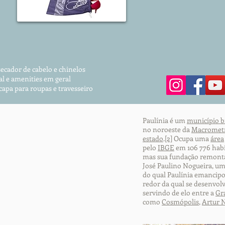
secador de cabelo e chinelos
al e amenities em geral
 capa para roupas
e travesseiro
Paulínia é um
município b
no noroeste da
Macrometr
estado
.
[2]
Ocupa uma
área
pelo
IBGE
em 106 776 habi
mas sua fundação remont
José Paulino Nogueira, u
do qual Paulínia emancipo
redor da qual se desenvol
servindo de elo entre a
Gr
como
Cosmópolis
,
Artur 