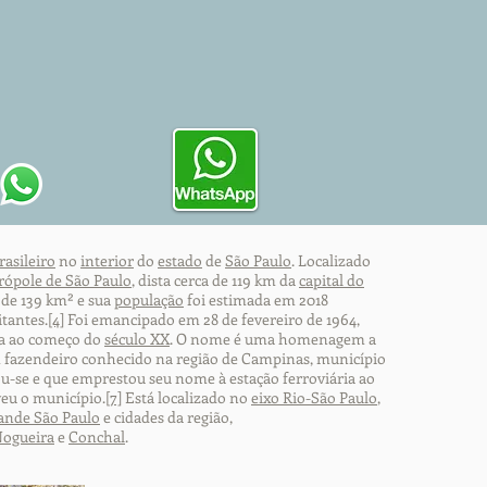
rasileiro
no
interior
do
estado
de
São Paulo
. Localizado
ópole de São Paulo
, dista cerca de 119 km da
capital do
de 139 km² e sua
população
foi estimada em 2018
tantes.
[4]
Foi emancipado em 28 de fevereiro de 1964,
a ao começo do
século XX
. O nome é uma homenagem a
m fazendeiro conhecido na região de Campinas, município
u-se e que emprestou seu nome à estação ferroviária ao
veu o município.
[7]
Está localizado no
eixo Rio-São Paulo
,
ande São Paulo
e cidades da região,
Nogueira
e
Conchal
.