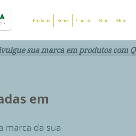
Produtos
Sobre
Contato
Blog
More
ivulgue sua marca em produtos com Q
<
>
zadas em
a marca da sua