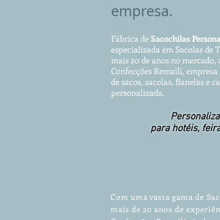
empresa.
Fábrica de
Sacochila
s
Pe
rs
on
especia
lizada em Sa
co
la
s d
e T
mais 20 de anos
no mercado, a
Confecções Remaili, empresa 
de sacos, sacolas, flanelas e 
personalizada.
Personaliza
para hotéis, feir
Com uma vasta gama de Sac
mais de 20 anos de experiên