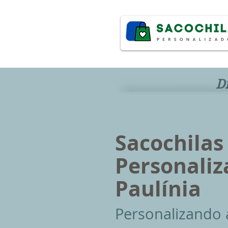
D
Sacochilas
Personali
Paulínia
P
ersonalizando