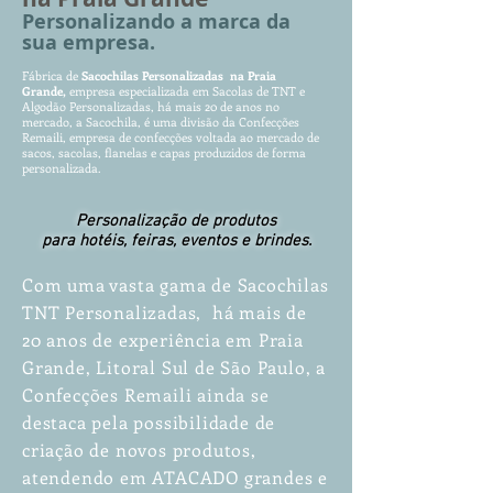
Personalizando a marca da
sua empresa.
Fábrica de
Sacochilas Pers
onalizadas na Praia
Grande
,
empr
es
a especializada em Sacolas de TNT e
Algodão Personalizadas, há mais 20 de anos no
mercado, a Sacochila, é uma divisão da Confecções
Remaili, empresa de confecções voltada ao mercado de
sacos, sacolas, flanelas e capas produzidos de forma
personalizada.
Personalização de produtos
para hotéis, feiras, eventos e brindes.
Com uma vasta gama de Sacochilas
TNT Personalizadas, há mais de
20 anos de experiência em Praia
Grande, Litoral Sul de São Paulo, a
Confecções Remaili ainda se
destaca pela possibilidade de
criação de novos produtos,
atendendo em ATACADO grandes e