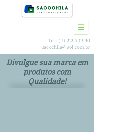
Tel.:
(11) 2295-0990
sacochila@uol.com.br
Divulgue sua marca em
produtos com
Qualidade!
>