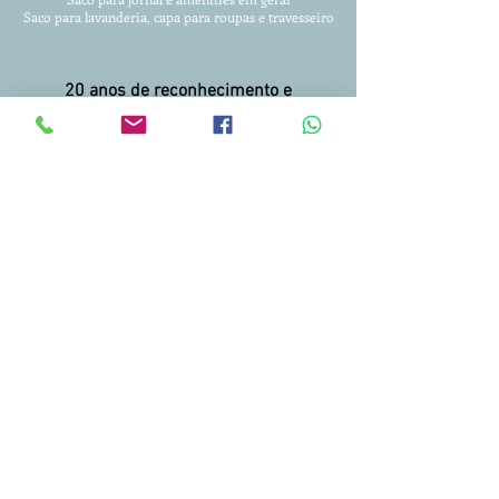
Saco para lavanderia, capa para roupas
e travesseiro
20 anos de reconhecimento e
confiança!!!
Entregamos para todo Brasil.
Condições facilitadas para pagamento.