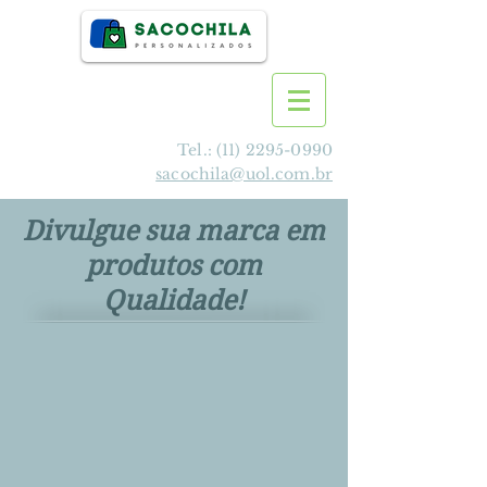
Tel.:
(11) 2295-0990
sacochila@uol.com.br
Divulgue sua marca em
produtos com
Qualidade!
>