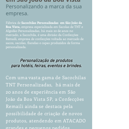
P
ersonalizando
a marca da sua
empresa.
Fábrica de
Sacochilas
Pe
rs
ona
lizadas em São João da
Boa Vista,
empres
a especializada em Sacola
s d
e TNT e
Algodão P
ersonalizadas, há mais 20 de anos
no
mercado, a Sacochila, é uma divisão da Confecções
Remaili, empresa de confecções voltada ao mercado de
sacos, sacolas, flanelas e capas produzidos de forma
personalizada.
Personalização de produtos
para hotéis, feiras, eventos e brindes.
Com uma vasta gama de Sacochilas
TNT Personalizadas, há mais de
20 anos de experiência em São
João da Boa Vista SP, a Confecções
Remaili ainda se destaca pela
possibilidade de criação de novos
produtos, atendendo em ATACADO
grandes e pequenos pedidos.