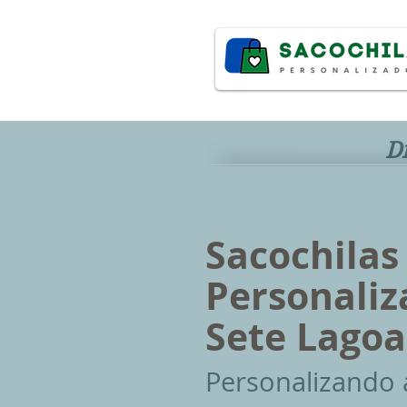
D
Sacochilas
Personali
Sete Lagoa
P
ersonalizando