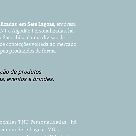
lizad
as em Sete Lagoas,
empr
es
a
TNT e Algodão P
ersonalizadas, há
 Sacochila, é uma divisão da
de confecções voltada ao mercado
capas produzidos de forma
ção de produtos
as, eventos e brindes.
ochilas TNT Personalizadas, há
ncia em Sete Lagoas MG, a