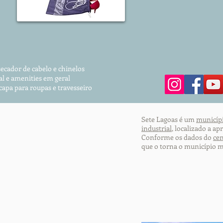
secador de cabelo e chinelos
al e amenities em geral
 capa para roupas
e travesseiro
Sete Lagoas é um
municípi
industrial
, localizado a 
Conforme os dados do
cen
que o torna o município m