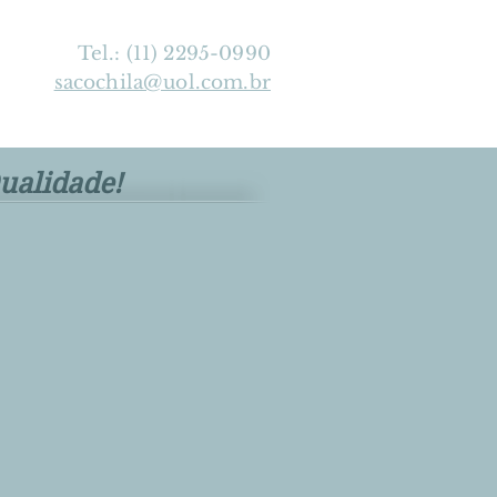
Tel.: (11) 2295-0990
sacochila@uol.com.br
ualidade!