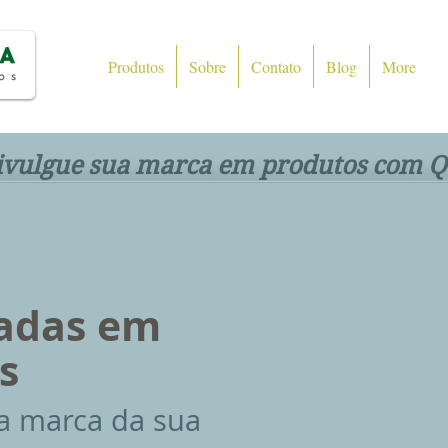
Produtos
Sobre
Contato
Blog
More
ivulgue sua marca em produtos com Q
<
>
zadas em
s
a marca da sua