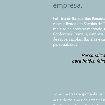
empresa.
Fábrica de
Sacochilas
Pe
rs
o
na
especializada em Sacolas d
e 
mais 20 de anos no mercado, a
Confecções Remaili, empresa 
de sacos, sacolas, flanelas e 
personalizada.
Personaliza
para hotéis, feir
Com uma vasta gama de Sac
mais de 20 anos de experiê