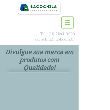
Tel.:
(11) 2295-0990
sacochila@uol.com.br
Divulgue sua marca em
produtos com
Qualidade!
>