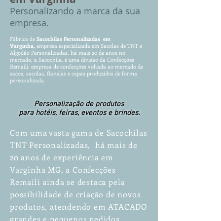
P
ersonalizando
a marca da sua
empresa.
Fábrica de
Sacochilas
Pe
rs
o
nalizadas em
Varginha,
empr
es
a especializada em Sacolas d
e TNT e
Algodão P
ersonalizadas, há mais 20 de anos no
mercado, a Sacochila, é uma divisão da Confecções
Remaili, empresa de confecções voltada ao mercado de
sacos, sacolas, flanelas e capas produzidos de forma
personalizada.
Personalização de produtos
para hotéis, feiras, eventos e brindes.
Com uma vasta gama de Sacochilas
TNT Personalizadas, há mais de
20 anos de experiência em
Varginha MG, a Confecções
Remaili ainda se destaca pela
possibilidade de criação de novos
produtos, atendendo em ATACADO
grandes e pequenos pedidos.