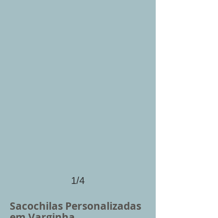
1/4
Sacochilas Personalizadas
em Varginha