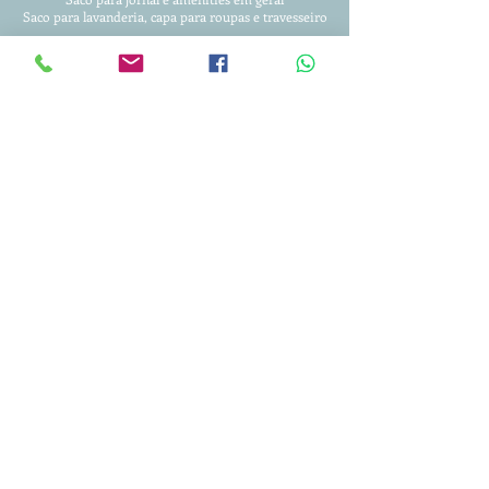
Saco para lavanderia, capa para roupas
e travesseiro
20 anos de reconhecimento e
confiança!!!
Entregamos para todo Brasil.
Condições facilitadas para pagamento.