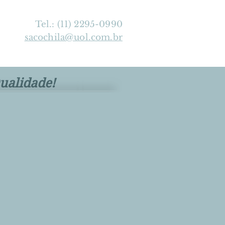
Tel.: (11) 2295-0990
sacochila@uol.com.br
ualidade!