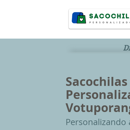
D
Sacochilas
Personali
Votuporan
P
ersonalizando