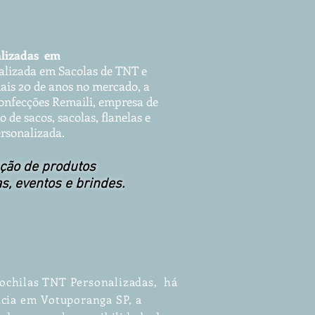
a
lizadas em
a
lizada em Sa
co
la
s d
e T
NT e
ais 20 de anos
no mercado, a
Confecções Remaili, empresa de
de sacos, sacolas, flanelas e
rsonalizada.
ção de produtos
as, eventos e brindes.
ochilas TNT Personalizadas, há
ncia em Votuporanga SP, a