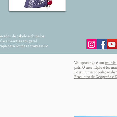
secador de cabelo e chinelos
al e amenities em geral
 capa para roupas
e travesseiro
Votuporanga é um
municí
país. O município é forma
Possui uma população de 
Brasileiro de Geografia e E