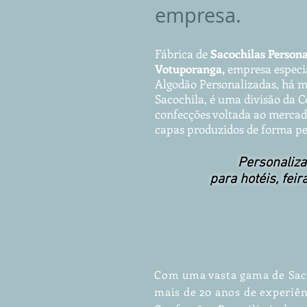
empresa.
Fábrica de
Sacochila
s
Pe
rs
on
Votuporanga,
empresa especi
Alg
odão P
ersonalizadas, há m
Sacochila, é uma divisão da 
confecções voltada ao mercado 
capas produzidos de forma pe
Personaliza
para hotéis, feir
Com uma vasta gama de Sac
mais de 20 anos de experiê