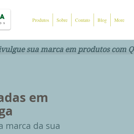
Produtos
Sobre
Contato
Blog
More
ivulgue sua marca em produtos com Q
<
>
zadas em
ga
a marca da sua