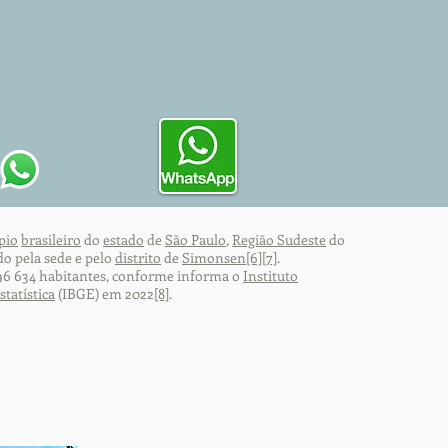
pio
brasileiro
do
estado
de
São Paulo
,
Região Sudeste
do
do pela sede e pelo
distrito
de
Simonsen
[6]
[7]
.
96 634 habitantes, conforme informa o
Instituto
statística
(IBGE) em 2022
[8]
.