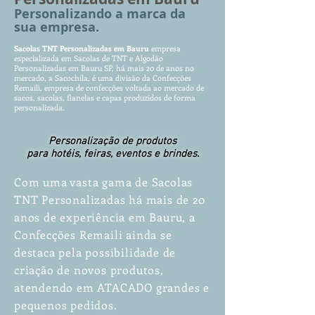
Personalizando a
marca da
sua empresa.
Sacolas TNT Pe
r
son
al
izad
as
e
m Bauru
empr
esa
especializada em Sacol
as de TNT e Algodão
Personalizadas em Bauru SP
, há mais 20 de anos no
mercado, a Sacochila, é uma divisão da Confecções
Remaili, empresa de confecções voltada ao mercado de
sacos, sacolas, flanelas e capas produzidos de forma
personalizada.
Personalização de produtos
para hotéis, feiras, eventos e brindes.
Com uma vasta gama de Sacolas
TNT Personalizadas há mais de 20
anos de experiência em Bauru, a
Confecções Remaili ainda se
destaca pela possibilidade de
criação de novos produtos,
atendendo em ATACADO grandes e
pequenos pedidos.