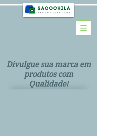
Tel.:
(11) 2295-0990
sacochila@uol.com.br
Divulgue sua marca em
produtos com
Qualidade!
>