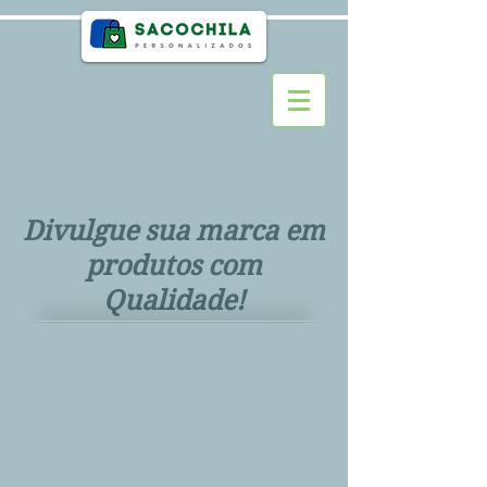
Tel.:
(11) 2295-0990
sacochila@uol.com.br
Divulgue sua marca em
produtos com
Qualidade!
>