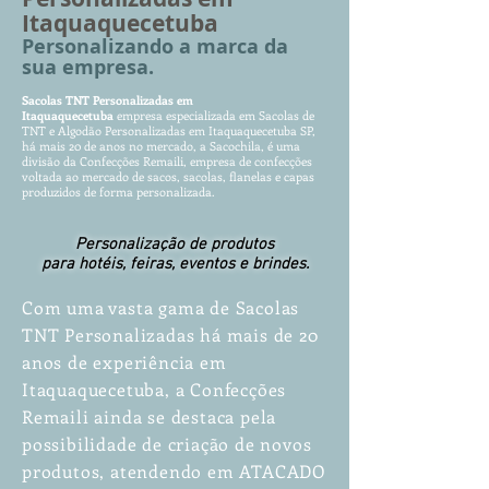
Itaquaquecetuba
Persona
lizando a
marca da
sua empresa.
Sacola
s TNT Pe
r
so
n
al
izad
as
e
m
Itaquaquecetuba
empr
esa especializada em Saco
las de
TNT e Algodão Personalizadas em Itaquaquecetuba SP
,
há mais 20 de anos no mercado, a Sacochila, é uma
divisão da Confecções Remaili, empresa de confecções
voltada ao mercado de sacos, sacolas, flanelas e capas
produzidos de forma personalizada.
Personalização de produtos
para hotéis, feiras, eventos e brindes.
Com uma vasta gama de Sacolas
TNT Personalizadas há mais de 20
anos de experiência em
Itaquaquecetuba, a Confecções
Remaili ainda se destaca pela
possibilidade de criação de novos
produtos, atendendo em ATACADO