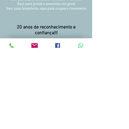
Saco para jornal e amenities em geral
Saco para lavanderia, capa para roupas
e travesseiro
20 anos de reconhecimento e
confiança!!!
Entregamos para todo Brasil.
Condições facilitadas para pagamento.