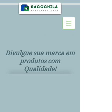
Tel.:
(11) 2295-0990
sacochila@uol.com.br
Divulgue sua marca em
produtos com
Qualidade!
>