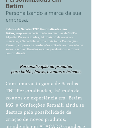
Betim
P
ersonalizando
a marca da sua
empresa.
Fábrica de
Sacolas TNT
Pe
rs
o
n
alizadas em
Betim,
empres
a especializada em Sacolas d
e TNT e
Al
godão P
ersonalizadas, há mais 20 de anos no
mercado, a Sacochila, é uma divisão da Confecções
Remaili, empresa de confecções voltada ao mercado de
sacos, sacolas, flanelas e capas produzidos de forma
personalizada.
Personalização de produtos
para hotéis, feiras, eventos e brindes.
Com uma vasta gama de Sacolas
TNT Personalizadas, há mais de
20 anos de experiência em Betim
MG, a Confecções Remaili ainda se
destaca pela possibilidade de
criação de novos produtos,
atendendo em ATACADO grandes e