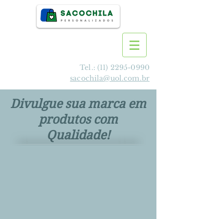
Tel.:
(11) 2295-0990
sacochila@uol.com.br
Divulgue sua marca em
produtos com
Qualidade!
>