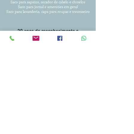
Saco para sapatos, secador de cabelo e chinelos
Saco para jornal e amenities em geral
Saco para lavanderia, capa para roupas
e travesseiro
20 anos de reconhecimento e
confiança!!!
Entregamos para todo Brasil.
Condições facilitadas para pagamento.