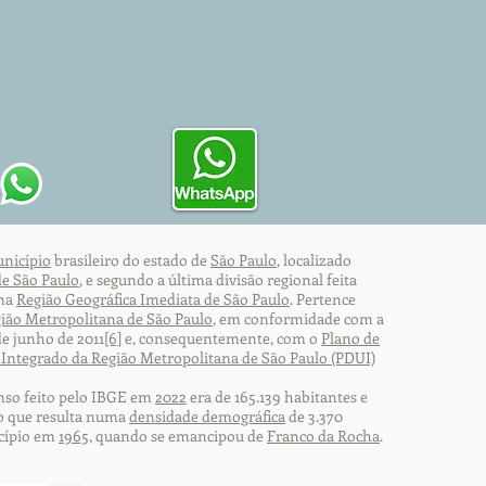
nicípio
brasileiro do estado de
São Paulo
, localizado
de São Paulo
, e segundo a última divisão regional feita
 na
Região Geográfica Imediata de São Paulo
. Pertence
ião Metropolitana de São Paulo
, em conformidade com a
 de junho de 2011
[6]
e, consequentemente, com o
Plano de
ntegrado da Região Metropolitana de São Paulo (PDUI)
nso feito pelo IBGE em
2022
era de 165.139 habitantes e
 o que resulta numa
densidade demográfica
de 3.370
cípio em
1965
, quando se emancipou de
Franco da Rocha
.