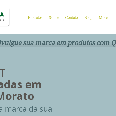
Produtos
Sobre
Contato
Blog
More
ivulgue sua marca em produtos com Q
<
>
T
zadas em
Morato
a marca da sua