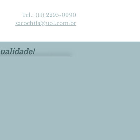
Tel.: (11) 2295-0990
sacochila@uol.com.br
ualidade!