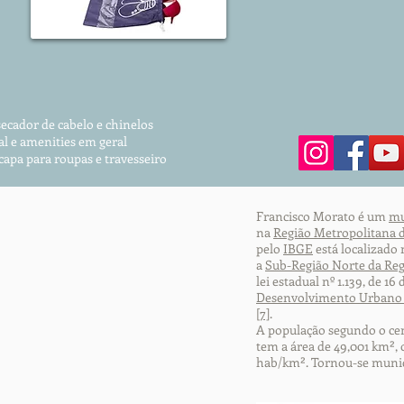
secador de cabelo e chinelos
al e amenities em geral
 capa para roupas
e travesseiro
Francisco Morato é um
mu
na
Região Metropolitana 
pelo
IBGE
está localizado
a
Sub-Região Norte da Reg
lei estadual nº 1.139, de 16
Desenvolvimento Urbano I
[7]
.
A população segundo o ce
tem a área de 49,001 km²,
hab/km². Tornou-se muni