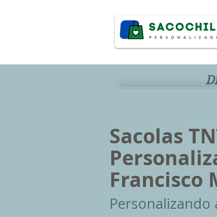
D
Sacolas TN
Personali
Francisco 
P
ersonalizando