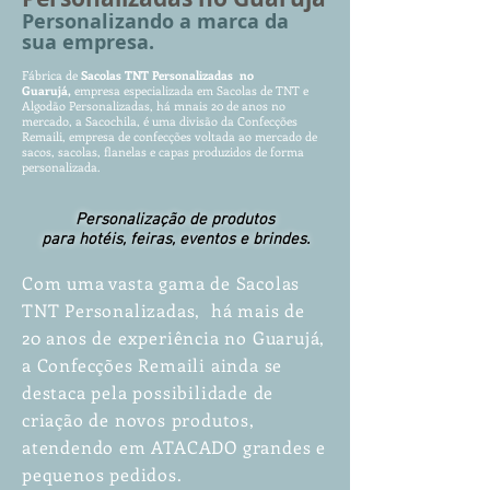
Personalizando a marca da
sua empresa.
Fábrica de
Sacolas TNT Per
s
o
nalizadas no
Guarujá
,
empr
es
a especializada em Sacolas de TNT e
Algodão Personalizadas, há mnais 20 de anos no
mercado, a Sacochila, é uma divisão da Confecções
Remaili, empresa de confecções voltada ao mercado de
sacos, sacolas, flanelas e capas produzidos de forma
personalizada.
Personalização de produtos
para hotéis, feiras, eventos e brindes.
Com uma vasta gama de Sacolas
TNT Personalizadas, há mais de
20 anos de experiência no Guarujá,
a Confecções Remaili ainda se
destaca pela possibilidade de
criação de novos produtos,
atendendo em ATACADO grandes e
pequenos pedidos.