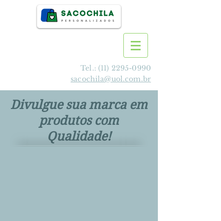
Tel.:
(11) 2295-0990
sacochila@uol.com.br
Divulgue sua marca em
produtos com
Qualidade!
>