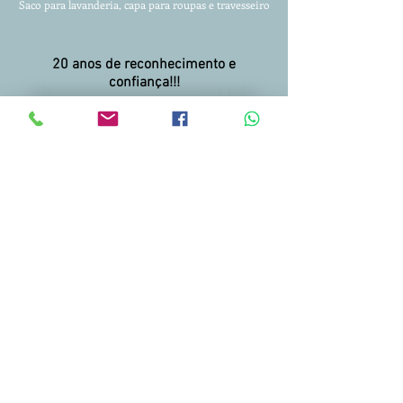
Saco para lavanderia, capa para roupas
e travesseiro
20 anos de reconhecimento e
confiança!!!
Entregamos para todo Brasil.
Condições facilitadas para pagamento.