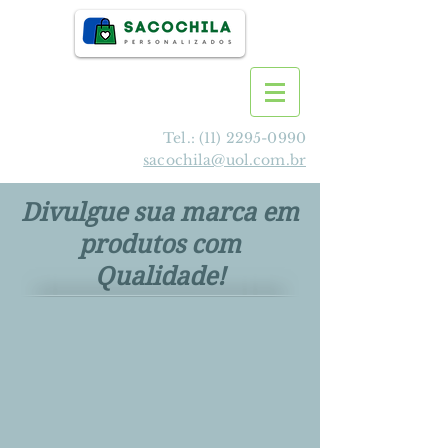
Tel.:
(11) 2295-0990
sacochila@uol.com.br
Divulgue sua marca em
produtos com
Qualidade!
>