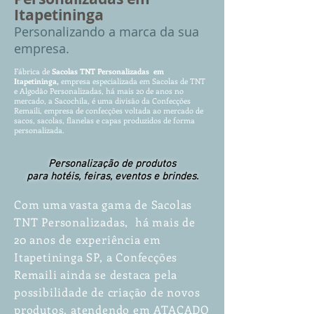
Itapetininga
P
ersonalizando
a marca da sua
empresa.
Fábrica de
Saco
las TNT
Pe
rs
onalizadas em
Itapetininga,
empres
a especializada em Sacola
s d
e TNT
e Algodão P
ersonalizadas, há mais 20 de anos
no
mercado, a Sacochila, é uma divisão da Confecções
Remaili, empresa de confecções voltada ao mercado de
sacos, sacolas, flanelas e capas produzidos de forma
personalizada.
Personalização de produtos
para hotéis, feiras, eventos e brindes.
Com uma vasta gama de Sacolas
TNT Personalizadas, há mais de
20 anos de experiência em
Itapetininga SP, a Confecções
Remaili ainda se destaca pela
possibilidade de criação de novos
produtos, atendendo em ATACADO