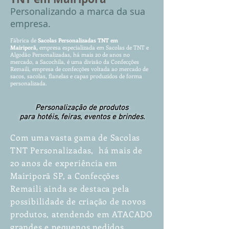
P
ersonalizando
a marca da sua
empresa.
Fábrica de
Sacola
s
Pe
rs
ona
lizadas TNT em
Mairiporã,
empresa especia
lizada em Sa
co
la
s d
e T
NT e
Alg
odão P
ersonalizadas, há mais 20 de anos
no
mercado, a Sacochila, é uma divisão da Confecções
Remaili, empresa de confecções voltada ao mercado de
sacos, sacolas, flanelas e capas produzidos de forma
personalizada.
Personalização de produtos
para hotéis, feiras, eventos e brindes.
Com uma vasta gama de Sacolas
TNT Personalizadas, há mais de
20 anos de experiência em
Mairiporã SP, a Confecções
Remaili ainda se destaca pela
possibilidade de criação de novos
produtos, atendendo em ATACADO
grandes e pequenos pedidos.