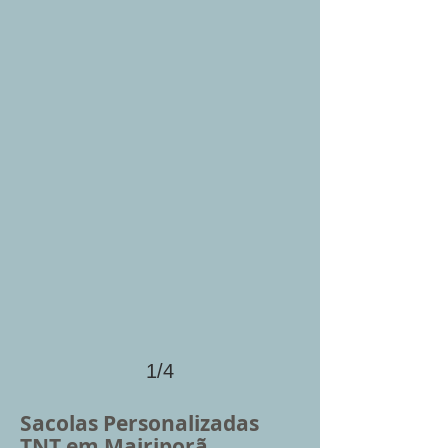
1/4
Sacolas Personalizadas
TNT em Mairiporã