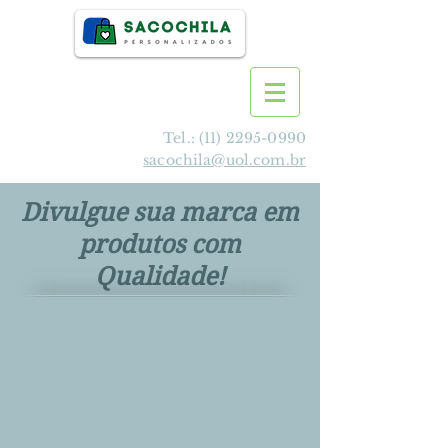
Tel.:
(11) 2295-0990
sacochila@uol.com.br
Divulgue sua marca em
produtos com
Qualidade!
>