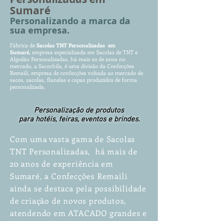
Sumaré
Personalizan
do a marca da
sua empresa.
Fábrica de
Sacolas TNT Pers
o
nalizadas em
Sumaré
,
empr
es
a especializada em Sacolas de TNT e
Algodão Personalizadas, há mais 20 de anos no
mercado, a Sacochila, é uma divisão da Confecções
Remaili, empresa de confecções voltada ao mercado de
sacos, sacolas, flanelas e capas produzidos de forma
personalizada.
Personalização de produtos
para hotéis, feiras, eventos e brindes.
Com uma vasta gama de Sacolas
TNT Personalizadas, há mais de
20 anos de experiência em
Sumaré, a Confecções Remaili
ainda se destaca pela possibilidade
de criação de novos produtos,
atendendo em ATACADO grandes e