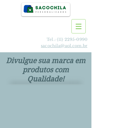
Tel.:
(11) 2295-0990
sacochila@uol.com.br
Divulgue sua marca em
produtos com
Qualidade!
>